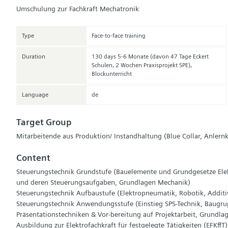
Umschulung zur Fachkraft Mechatronik
Type
Face-to-face training
Duration
130 days 5-6 Monate (davon 47 Tage Eckert
Schulen, 2 Wochen Praxisprojekt SPE),
Blockunterricht
Language
de
Target Group
Mitarbeitende aus Produktion/ Instandhaltung (Blue Collar, Anlernk
Content
Steuerungstechnik Grundstufe (Bauelemente und Grundgesetze Elek
und deren Steuerungsaufgaben, Grundlagen Mechanik)
Steuerungstechnik Aufbaustufe (Elektropneumatik, Robotik, Additi
Steuerungstechnik Anwendungsstufe (Einstieg SPS-Technik, Baugru
Präsentationstechniken & Vor-bereitung auf Projektarbeit, Grundl
Ausbildung zur Elektrofachkraft für festgelegte Tätigkeiten (EFKff